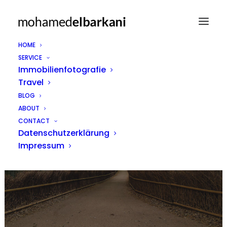
HOME
SERVICE
Immobilienfotografie
Travel
BLOG
ABOUT
Sony A6100
CONTACT
Datenschutzerklärung
Impressum