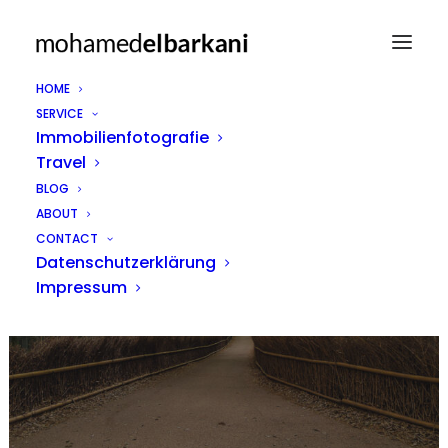
HOME
SERVICE
Immobilienfotografie
Travel
BLOG
ABOUT
Singapur
CONTACT
Datenschutzerklärung
Impressum